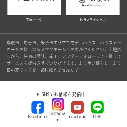
平屋パーク
砂丘ステイション
鳥取市、倉吉市、米子市エリアでモデルハウス、ハウスメー
カーをお探しならヤマタホームへお声がけください。土地探
しから、住宅の設計、施工、アフターフォローまで一貫して
サービスを提供させていただきます。より良い暮らし、より
良い家づくりを一緒に始めませんか？
SNSでも情報を発信中！
Instagra
Facebook
YouTube
LINE
m