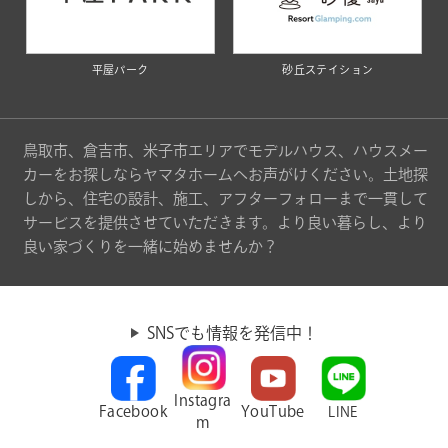
平屋パーク
砂丘ステイション
鳥取市、倉吉市、米子市エリアでモデルハウス、ハウスメー
カーをお探しならヤマタホームへお声がけください。土地探
しから、住宅の設計、施工、アフターフォローまで一貫して
サービスを提供させていただきます。より良い暮らし、より
良い家づくりを一緒に始めませんか？
SNSでも情報を発信中！
Instagra
Facebook
YouTube
LINE
m