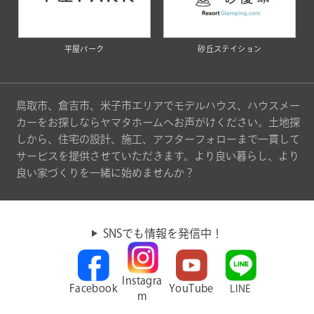
平屋パーク
砂丘ステイション
鳥取市、倉吉市、米子市エリアでモデルハウス、ハウスメー
カーをお探しならヤマタホームへお声がけください。土地探
しから、住宅の設計、施工、アフターフォローまで一貫して
サービスを提供させていただきます。より良い暮らし、より
良い家づくりを一緒に始めませんか？
SNSでも情報を発信中！
Instagra
Facebook
YouTube
LINE
m