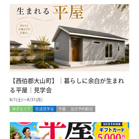
【西伯郡大山町】｜暮らしに余白が生まれ
る平屋｜見学会
8/1(土)〜8/31(月)
米子エリア
完成見学会
平屋
当日予約歓迎