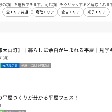
数の項目を選択できます。同じ項目をクリックすると解除されま
全エリア共通
鳥取エリア
倉吉エリア
米子エリア
郡大山町】｜暮らしに余白が生まれる平屋｜見学
31(月)
完成見学会
平屋
当日予約歓迎
の平屋づくりが分かる平屋フェス！
！