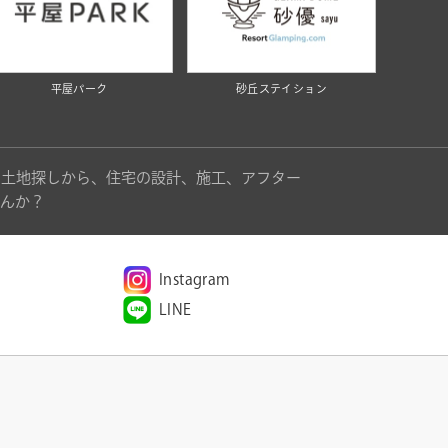
平屋パーク
砂丘ステイション
。土地探しから、住宅の設計、施工、アフター
んか？
Instagram
LINE