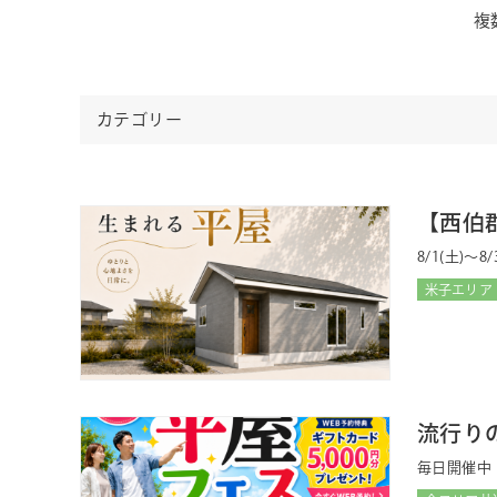
複
カテゴリー
【西伯
8/1(土)〜8/
米子エリア
流行り
毎日開催中