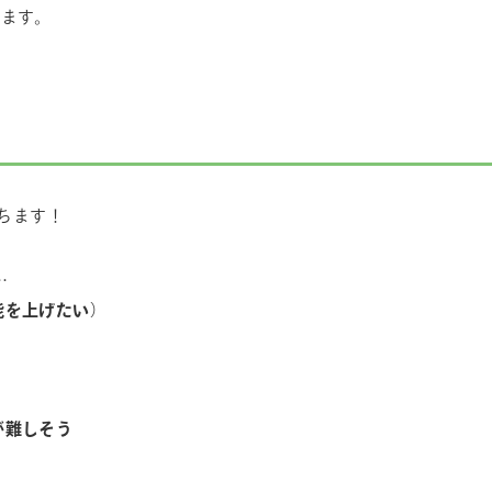
します。
ちます！
…
能を上げたい
）
が難しそう