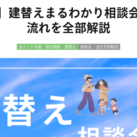
】建替えまるわかり相談
流れを全部解説
全エリア共通
毎日開催
建替え
相談会
当日予約歓迎