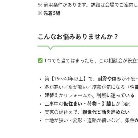
※ 適用条件があります。詳細は会場でご案内
※
先着5組
こんなお悩みありませんか？
1つでも当てはまったら、この相談会が役立
築【15〜40年以上】で、
耐震や傷み
が不安
冬が寒い／夏が暑い／結露が気になる（
性
建替えかリフォームか、
判断に迷っている
工事中の
仮住まい・荷物・引越し
が心配
実家の建替えで、
親世代と話を進めたい
土地が狭い・変形・道路が細いなど、
条件