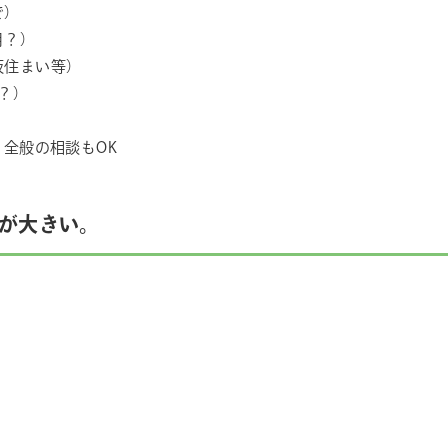
で）
月？）
仮住まい等）
得？）
り全般の相談もOK
”が大きい。