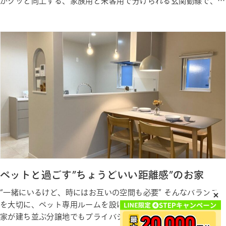
がグッと向上する、家族用と来客用で分けられる玄関動線で、
忙しい共働き・子育て世帯も豊かな生活が叶うお家になりまし
た。 Gallery ギャラリー Photo Gallery ギャラリー Staff私たち
が建築しました
ペットと過ごす”ちょうどいい距離感”のお家
“一緒にいるけど、時にはお互いの空間も必要” そんなバランス
を大切に、ペット専用ルームを設けたお家が完成しました。 お
家が建ち並ぶ分譲地でもプライバシーをしっかりと確保し、 ご