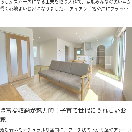
らしがスムーズになる工夫を取り入れて、家族みんなの笑い声が
響く心地よいお家になりました♩ アイアン手摺や扉にブラック
カラーを取り入れることで、 空間にメリハリと高級感をプラス
した、”シンプルなのに個性が光る”お家になりました。 Gallery
ギャラリー Photo Gallery ギャラリー Sta…
豊富な収納が魅力的！子育て世代にうれしいお
家
落ち着いたナチュラルな空間に、アーチ状の下がり壁やアクセン