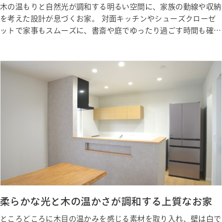
木の温もりと自然光が調和する明るい空間に、家族の動線や収納
を考えた設計が息づくお家。 対面キッチンやシューズクローゼ
ットで家事もスムーズに、書斎や庭でゆったり過ごす時間も確保
できます。 忙しい日常も、穏やかで心地よい暮らしが叶う住ま
いです。 Gallery ギャラリー Photo Gallery ギャラリー Staff 私
たちが建築しました
柔らかな光と木の温かさが調和する上質なお家
ところどころに木目の温かみを感じる素材を取り入れ、壁は白で