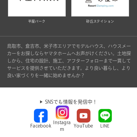
平屋パーク
砂丘ステイション
鳥取市、倉吉市、米子市エリアでモデルハウス、ハウスメー
カーをお探しならヤマタホームへお声がけください。土地探
しから、住宅の設計、施工、アフターフォローまで一貫して
サービスを提供させていただきます。より良い暮らし、より
良い家づくりを一緒に始めませんか？
SNSでも情報を発信中！
Instagra
Facebook
YouTube
LINE
m