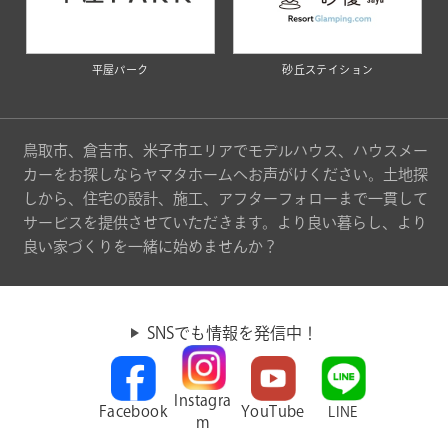
平屋パーク
砂丘ステイション
鳥取市、倉吉市、米子市エリアでモデルハウス、ハウスメー
カーをお探しならヤマタホームへお声がけください。土地探
しから、住宅の設計、施工、アフターフォローまで一貫して
サービスを提供させていただきます。より良い暮らし、より
良い家づくりを一緒に始めませんか？
SNSでも情報を発信中！
Instagra
Facebook
YouTube
LINE
m