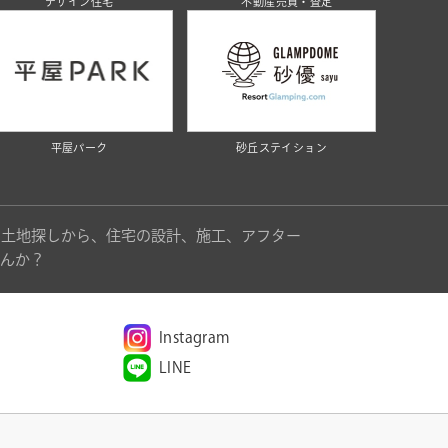
デザイン住宅
不動産売買・査定
平屋パーク
砂丘ステイション
。土地探しから、住宅の設計、施工、アフター
んか？
Instagram
LINE