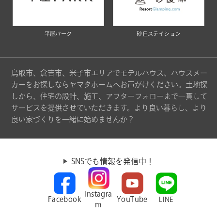
平屋パーク
砂丘ステイション
鳥取市、倉吉市、米子市エリアでモデルハウス、ハウスメー
カーをお探しならヤマタホームへお声がけください。土地探
しから、住宅の設計、施工、アフターフォローまで一貫して
サービスを提供させていただきます。より良い暮らし、より
良い家づくりを一緒に始めませんか？
SNSでも情報を発信中！
Instagra
Facebook
YouTube
LINE
m