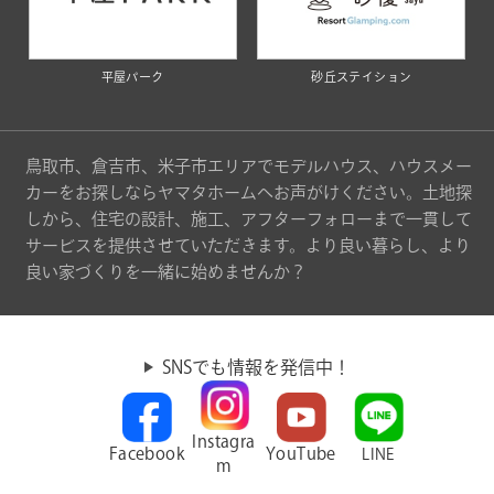
平屋パーク
砂丘ステイション
鳥取市、倉吉市、米子市エリアでモデルハウス、ハウスメー
カーをお探しならヤマタホームへお声がけください。土地探
しから、住宅の設計、施工、アフターフォローまで一貫して
サービスを提供させていただきます。より良い暮らし、より
良い家づくりを一緒に始めませんか？
SNSでも情報を発信中！
Instagra
Facebook
YouTube
LINE
m