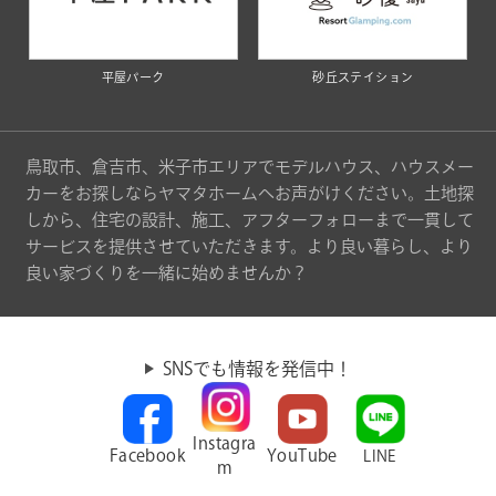
平屋パーク
砂丘ステイション
鳥取市、倉吉市、米子市エリアでモデルハウス、ハウスメー
カーをお探しならヤマタホームへお声がけください。土地探
しから、住宅の設計、施工、アフターフォローまで一貫して
サービスを提供させていただきます。より良い暮らし、より
良い家づくりを一緒に始めませんか？
SNSでも情報を発信中！
Instagra
Facebook
YouTube
LINE
m