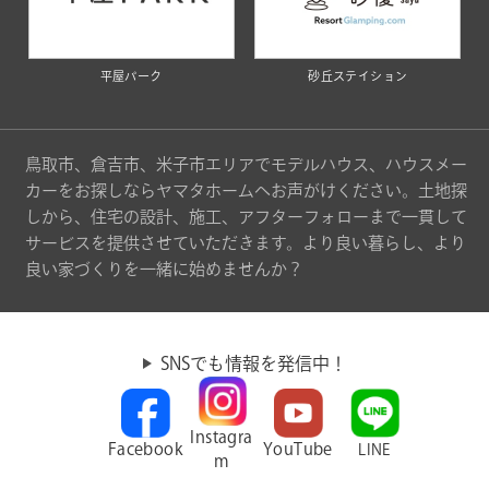
平屋パーク
砂丘ステイション
鳥取市、倉吉市、米子市エリアでモデルハウス、ハウスメー
カーをお探しならヤマタホームへお声がけください。土地探
しから、住宅の設計、施工、アフターフォローまで一貫して
サービスを提供させていただきます。より良い暮らし、より
良い家づくりを一緒に始めませんか？
SNSでも情報を発信中！
Instagra
Facebook
YouTube
LINE
m