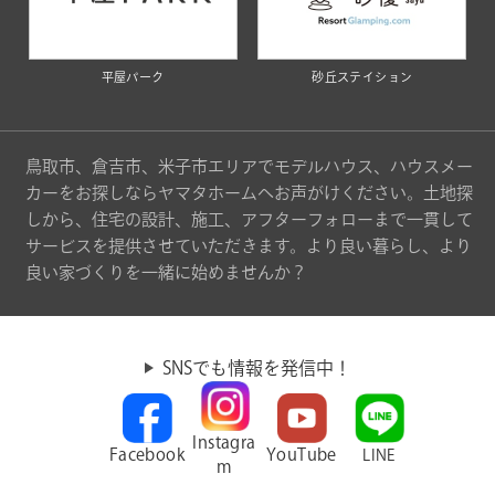
平屋パーク
砂丘ステイション
鳥取市、倉吉市、米子市エリアでモデルハウス、ハウスメー
カーをお探しならヤマタホームへお声がけください。土地探
しから、住宅の設計、施工、アフターフォローまで一貫して
サービスを提供させていただきます。より良い暮らし、より
良い家づくりを一緒に始めませんか？
SNSでも情報を発信中！
Instagra
Facebook
YouTube
LINE
m