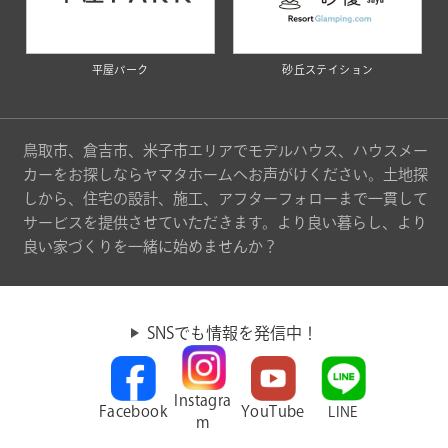
平屋パーク
砂丘ステイション
鳥取市、倉吉市、米子市エリアでモデルハウス、ハウスメー
カーをお探しならヤマタホームへお声がけください。土地探
しから、住宅の設計、施工、アフターフォローまで一貫して
サービスを提供させていただきます。より良い暮らし、より
良い家づくりを一緒に始めませんか？
SNSでも情報を発信中！
Instagra
Facebook
YouTube
LINE
m