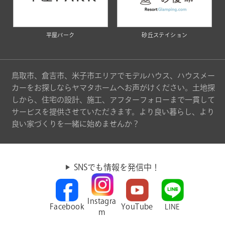
平屋パーク
砂丘ステイション
鳥取市、倉吉市、米子市エリアでモデルハウス、ハウスメー
カーをお探しならヤマタホームへお声がけください。土地探
しから、住宅の設計、施工、アフターフォローまで一貫して
サービスを提供させていただきます。より良い暮らし、より
良い家づくりを一緒に始めませんか？
SNSでも情報を発信中！
Instagra
Facebook
YouTube
LINE
m