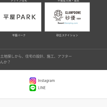
デザイン住宅
不動産売買・査定
平屋パーク
砂丘ステイション
。土地探しから、住宅の設計、施工、アフター
んか？
Instagram
LINE