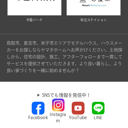
平屋パーク
砂丘ステイション
鳥取市、倉吉市、米子市エリアでモデルハウス、ハウスメー
カーをお探しならヤマタホームへお声がけください。土地探
しから、住宅の設計、施工、アフターフォローまで一貫して
サービスを提供させていただきます。より良い暮らし、より
良い家づくりを一緒に始めませんか？
SNSでも情報を発信中！
Instagra
Facebook
YouTube
LINE
m