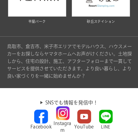
平屋パーク
砂丘ステイション
鳥取市、倉吉市、米子市エリアでモデルハウス、ハウスメー
カーをお探しならヤマタホームへお声がけください。土地探
しから、住宅の設計、施工、アフターフォローまで一貫して
サービスを提供させていただきます。より良い暮らし、より
良い家づくりを一緒に始めませんか？
SNSでも情報を発信中！
Instagra
Facebook
YouTube
LINE
m