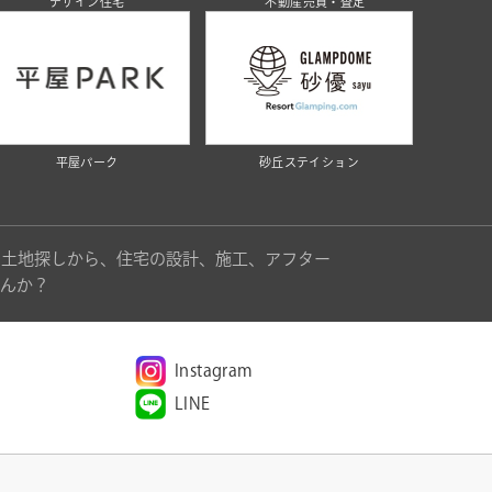
デザイン住宅
不動産売買・査定
平屋パーク
砂丘ステイション
。土地探しから、住宅の設計、施工、アフター
んか？
Instagram
LINE