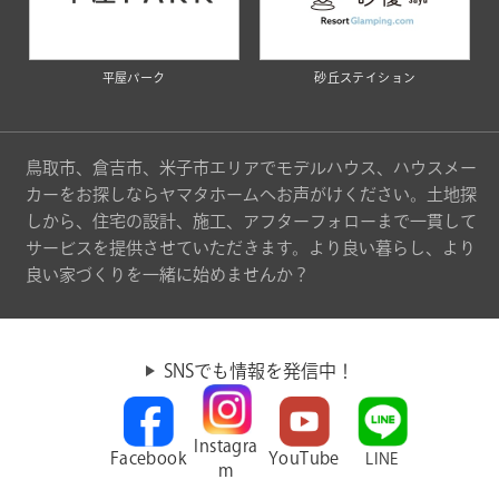
平屋パーク
砂丘ステイション
鳥取市、倉吉市、米子市エリアでモデルハウス、ハウスメー
カーをお探しならヤマタホームへお声がけください。土地探
しから、住宅の設計、施工、アフターフォローまで一貫して
サービスを提供させていただきます。より良い暮らし、より
良い家づくりを一緒に始めませんか？
SNSでも情報を発信中！
Instagra
Facebook
YouTube
LINE
m