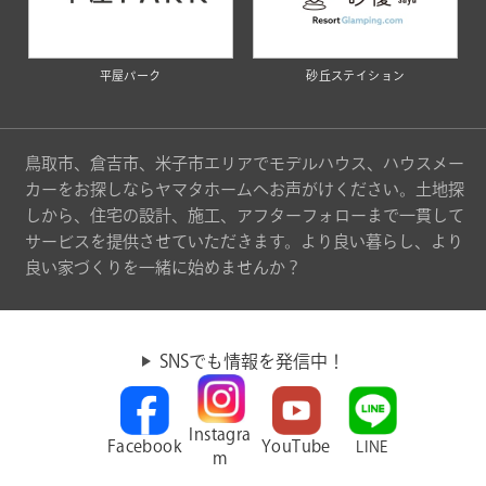
平屋パーク
砂丘ステイション
鳥取市、倉吉市、米子市エリアでモデルハウス、ハウスメー
カーをお探しならヤマタホームへお声がけください。土地探
しから、住宅の設計、施工、アフターフォローまで一貫して
サービスを提供させていただきます。より良い暮らし、より
良い家づくりを一緒に始めませんか？
SNSでも情報を発信中！
Instagra
Facebook
YouTube
LINE
m