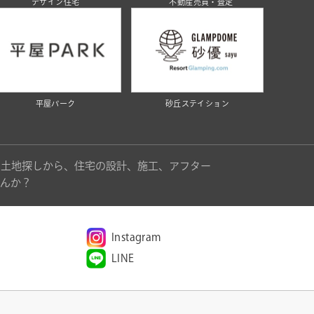
デザイン住宅
不動産売買・査定
平屋パーク
砂丘ステイション
。土地探しから、住宅の設計、施工、アフター
んか？
Instagram
LINE