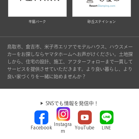
平屋パーク
砂丘ステイション
鳥取市、倉吉市、米子市エリアでモデルハウス、ハウスメー
カーをお探しならヤマタホームへお声がけください。土地探
しから、住宅の設計、施工、アフターフォローまで一貫して
サービスを提供させていただきます。より良い暮らし、より
良い家づくりを一緒に始めませんか？
SNSでも情報を発信中！
Instagra
Facebook
YouTube
LINE
m