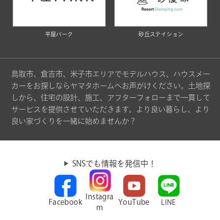
平屋パーク
砂丘ステイション
鳥取市、倉吉市、米子市エリアでモデルハウス、ハウスメー
カーをお探しならヤマタホームへお声がけください。土地探
しから、住宅の設計、施工、アフターフォローまで一貫して
サービスを提供させていただきます。より良い暮らし、より
良い家づくりを一緒に始めませんか？
SNSでも情報を発信中！
Instagra
Facebook
YouTube
LINE
m