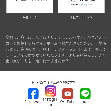
平屋パーク
砂丘ステイション
鳥取市、倉吉市、米子市エリアでモデルハウス、ハウスメー
カーをお探しならヤマタホームへお声がけください。土地探
しから、住宅の設計、施工、アフターフォローまで一貫して
サービスを提供させていただきます。より良い暮らし、より
良い家づくりを一緒に始めませんか？
SNSでも情報を発信中！
Instagra
Facebook
YouTube
LINE
m