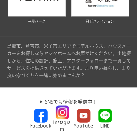
平屋パーク
砂丘ステイション
鳥取市、倉吉市、米子市エリアでモデルハウス、ハウスメー
カーをお探しならヤマタホームへお声がけください。土地探
しから、住宅の設計、施工、アフターフォローまで一貫して
サービスを提供させていただきます。より良い暮らし、より
良い家づくりを一緒に始めませんか？
SNSでも情報を発信中！
Instagra
Facebook
YouTube
LINE
m