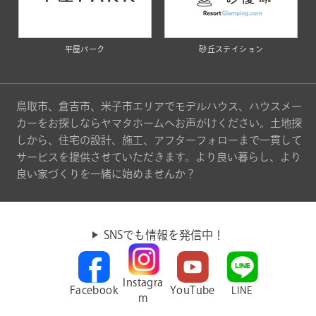
平屋パーク
砂丘ステイション
鳥取市、倉吉市、米子市エリアでモデルハウス、ハウスメー
カーをお探しならヤマタホームへお声がけください。土地探
しから、住宅の設計、施工、アフターフォローまで一貫して
サービスを提供させていただきます。より良い暮らし、より
良い家づくりを一緒に始めませんか？
SNSでも情報を発信中！
Instagra
Facebook
YouTube
LINE
m