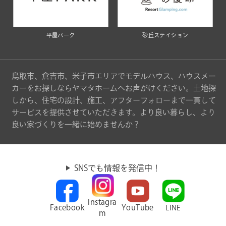
平屋パーク
砂丘ステイション
鳥取市、倉吉市、米子市エリアでモデルハウス、ハウスメー
カーをお探しならヤマタホームへお声がけください。土地探
しから、住宅の設計、施工、アフターフォローまで一貫して
サービスを提供させていただきます。より良い暮らし、より
良い家づくりを一緒に始めませんか？
SNSでも情報を発信中！
Instagra
Facebook
YouTube
LINE
m