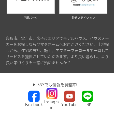
平屋パーク
砂丘ステイション
鳥取市、倉吉市、米子市エリアでモデルハウス、ハウスメー
カーをお探しならヤマタホームへお声がけください。土地探
しから、住宅の設計、施工、アフターフォローまで一貫して
サービスを提供させていただきます。より良い暮らし、より
良い家づくりを一緒に始めませんか？
SNSでも情報を発信中！
Instagra
Facebook
YouTube
LINE
m